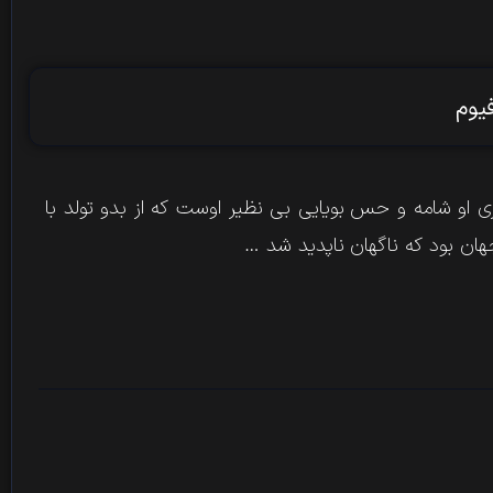
یوم
 او​ شامه​ و​ حس بویایی​ بی​ نظیر​ اوست​ که​ از​ بدو​ تولد​ با​
هان​ بود​ که​ ناگهان ناپدید​ شد​ …