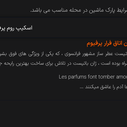
ایط پارک ماشین در محله مناسب می باشد.
اسکیپ روم پرف
 اتاق فرار پرفیوم
تیست​ عطر​ ساز​ مشهور​ فرانسوی​ ،​ که یکی​ از​ ویژگی​ های​ فوق​ بشری​
ه​ بوده​ است​ ،​ ژان​ باتیست​ در​ تلاش​ برای ساخت​ بهترین​ رایحه​ ج
Les parfums font tomber amo
 آدم را عاشق میکنند …