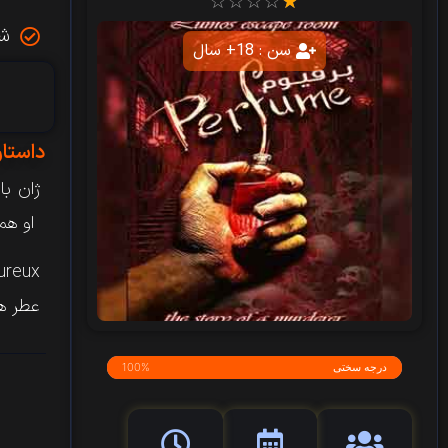
☆
☆
☆
☆
☆
شر
سن : 18+ سال
داستان
ژان​ با
او همرا
ureux
عطر ها
درجه سختی
100%