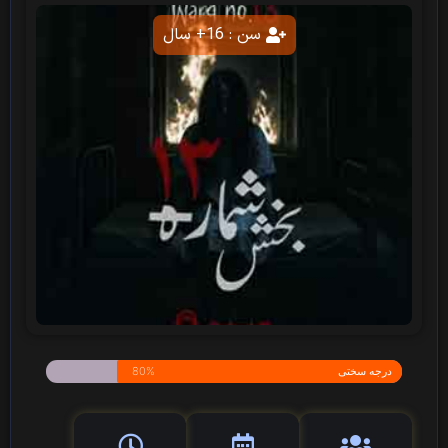
سن : 16+ سال
درجه سختی
80%