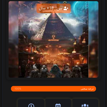
سن : 18+ سال
درجه سختی
100%