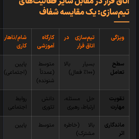
اتاق فرار در مقابل سایر فعالیت‌های
تیم‌سازی: یک مقایسه شفاف
ویژگی
تیم‌سازی در
کارگاه
شام/ناهار
اتاق فرار
آموزشی
کاری
سطح
بسیار بالا
متوسط
پایین
تعامل
(۱۰۰٪ فعال)
(عمدتاً
(اجتماعی)
شنونده)
تقویت
حل مسئله،
دانش
روابط
مهارت
ارتباط، رهبری
تئوری
اجتماعی
ماندگاری
بالا (خاطره
متوسط
پایین
اثر
مشترک)